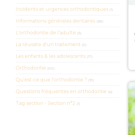
Articles Cou
Incidents et urgences orthodontiques
(1)
Articles Count
Informations générales dentaires
(38)
Articles Count
L'orthodontie de l'adulte
(5)
Articles Count
La réussite d'un traitement
(9)
Articles Count
Les enfants & les adolescents
(17)
Articles Count
Orthodontie
(90)
Articles Count
Qu'est-ce que l'orthodontie ?
(19)
Articles Cou
Questions fréquentes en orthodontie
(6)
Articles Count
Tag section - Section n°2
(1)