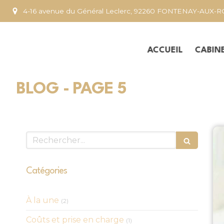
4-16 avenue du Général Leclerc, 92260 FONTENAY-AUX-
ACCUEIL
CABIN
BLOG - PAGE 5
Rechercher
Catégories
Articles Count
À la une
(2)
Articles Count
Coûts et prise en charge
(1)